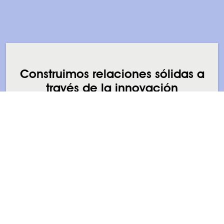
Construimos relaciones sólidas a
través de la innovación
Diseñamos soluciones de marketing integrales,
colaborativas y adaptadas a los requerimientos
específicos de su negocio.
SOBRE NOSOTROS